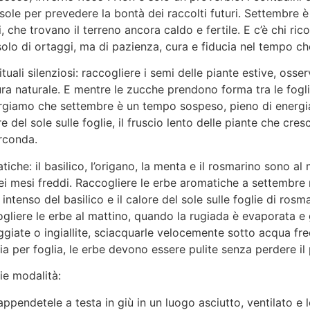
 sole per prevedere la bontà dei raccolti futuri. Settembre 
i, che trovano il terreno ancora caldo e fertile. E c’è chi ric
 solo di ortaggi, ma di pazienza, cura e fiducia nel tempo ch
rituali silenziosi: raccogliere i semi delle piante estive, os
a naturale. E mentre le zucche prendono forma tra le fogli
ccorgiamo che settembre è un tempo sospeso, pieno di energia 
re del sole sulle foglie, il fruscio lento delle piante che cr
irconda.
tiche: il basilico, l’origano, la menta e il rosmarino sono a
 dei mesi freddi. Raccogliere le erbe aromatiche a settembre 
intenso del basilico e il calore del sole sulle foglie di ro
ogliere le erbe al mattino, quando la rugiada è evaporata e g
eggiate o ingiallite, sciacquarle velocemente sotto acqua fr
lia per foglia, le erbe devono essere pulite senza perdere i
ie modalità:
ppendetele a testa in giù in un luogo asciutto, ventilato e l