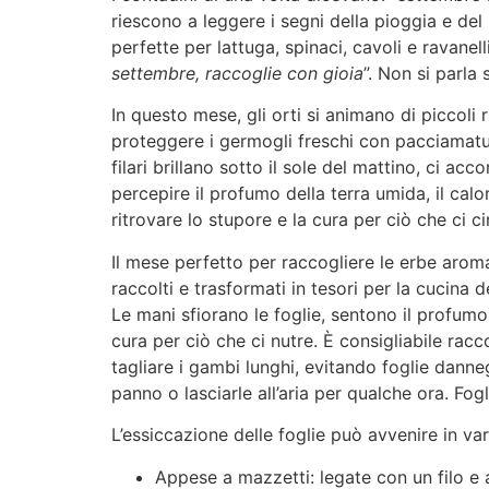
riescono a leggere i segni della pioggia e del
perfette per lattuga, spinaci, cavoli e ravanell
settembre, raccoglie con gioia
”. Non si parla
In questo mese, gli orti si animano di piccoli 
proteggere i germogli freschi con pacciamatur
filari brillano sotto il sole del mattino, ci a
percepire il profumo della terra umida, il calo
ritrovare lo stupore e la cura per ciò che ci c
Il mese perfetto per raccogliere le erbe aroma
raccolti e trasformati in tesori per la cucina
Le mani sfiorano le foglie, sentono il profumo 
cura per ciò che ci nutre. È consigliabile racc
tagliare i gambi lunghi, evitando foglie dann
panno o lasciarle all’aria per qualche ora. Fog
L’essiccazione delle foglie può avvenire in var
Appese a mazzetti: legate con un filo e a